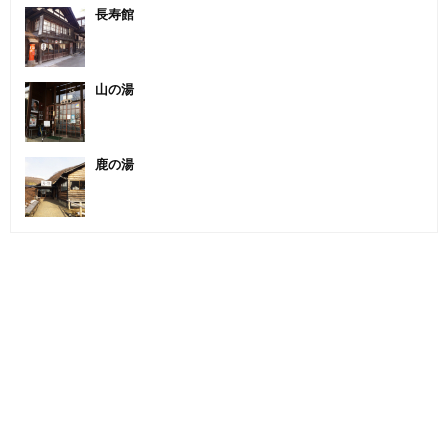
長寿館
山の湯
鹿の湯