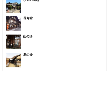
長寿館
山の湯
鹿の湯