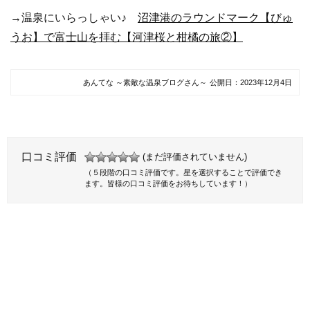
→温泉にいらっしゃい♪
沼津港のラウンドマーク【びゅ
うお】で富士山を拝む【河津桜と柑橘の旅②】
あんてな ～素敵な温泉ブログさん～
公開日：
2023年12月4日
口コミ評価
(まだ評価されていません)
（５段階の口コミ評価です。星を選択することで評価でき
ます。皆様の口コミ評価をお待ちしています！）