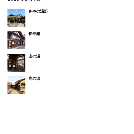
さやの湯処
長寿館
山の湯
鹿の湯