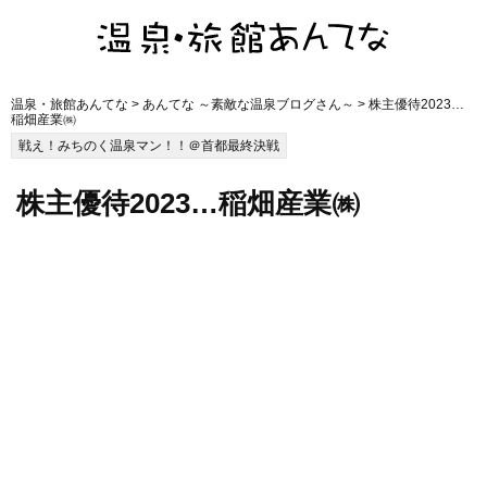
温泉・旅館あんてな
>
あんてな ～素敵な温泉ブログさん～
> 株主優待2023…
稲畑産業㈱
戦え！みちのく温泉マン！！＠首都最終決戦
株主優待2023…稲畑産業㈱