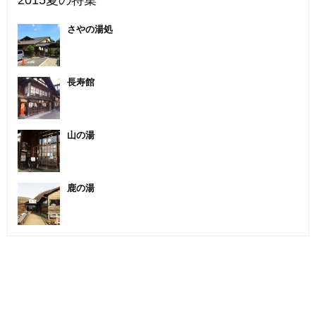
2015夏の特集
さやの湯処
長寿館
山の湯
鹿の湯