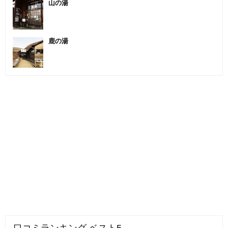
山の湯
鹿の湯