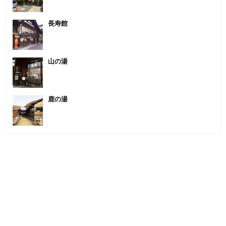
長寿館
山の湯
鹿の湯