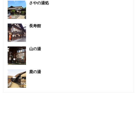
さやの湯処
長寿館
山の湯
鹿の湯