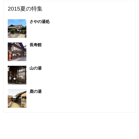
2015夏の特集
さやの湯処
長寿館
山の湯
鹿の湯