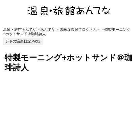
温泉・旅館あんてな
>
あんてな ～素敵な温泉ブログさん～
> 特製モーニング
+ホットサンド＠珈琲詩人
シドの温泉日記♪Vol2
特製モーニング+ホットサンド＠珈
琲詩人