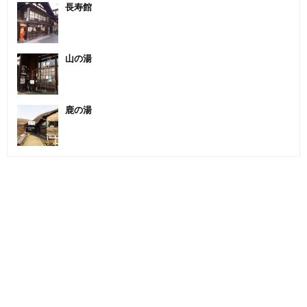
長寿館
山の湯
鹿の湯