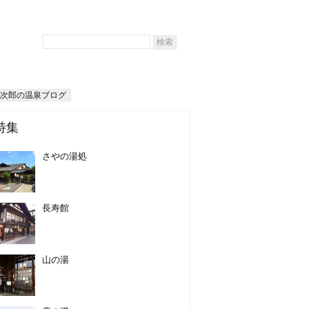
次郎の温泉ブログ
特集
さやの湯処
長寿館
山の湯