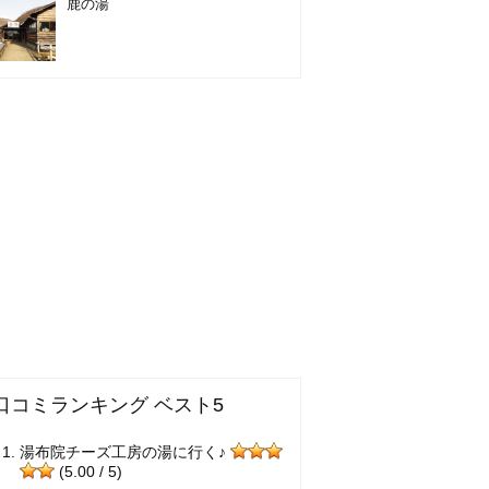
鹿の湯
口コミランキング ベスト5
湯布院チーズ工房の湯に行く♪
(5.00 / 5)