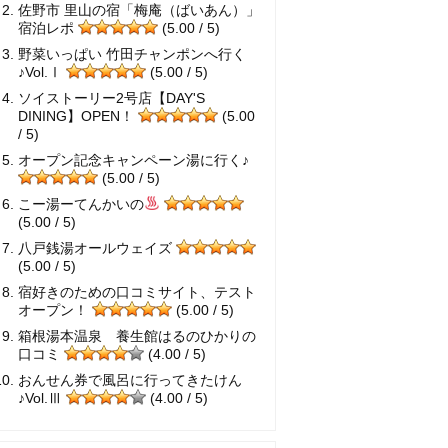
佐野市 里山の宿「梅庵（ばいあん）」
宿泊レポ
(5.00 / 5)
野菜いっぱい 竹田チャンポンへ行く
♪Vol.Ⅰ
(5.00 / 5)
ソイストーリー2号店【DAY'S
DINING】OPEN！
(5.00
/ 5)
オープン記念キャンペーン湯に行く♪
(5.00 / 5)
こー湯ーてんかいの
(5.00 / 5)
八戸銭湯オールウェイズ
(5.00 / 5)
宿好きのための口コミサイト、テスト
オープン！
(5.00 / 5)
箱根湯本温泉 養生館はるのひかりの
口コミ
(4.00 / 5)
おんせん券で風呂に行ってきたけん
♪Vol.Ⅲ
(4.00 / 5)