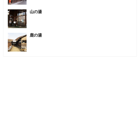
山の湯
鹿の湯