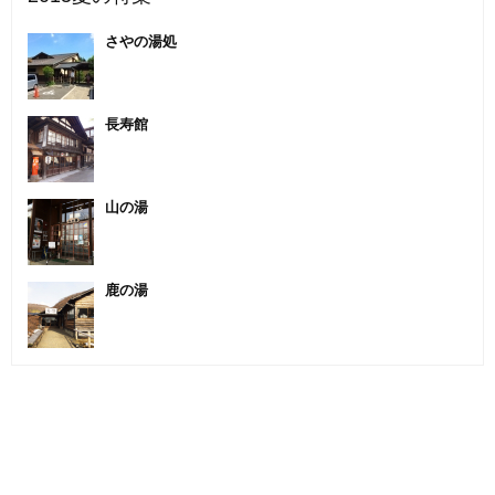
さやの湯処
長寿館
山の湯
鹿の湯