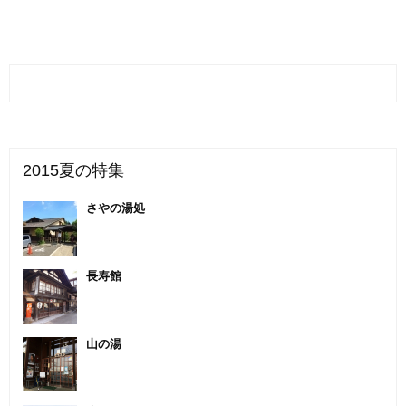
2015夏の特集
さやの湯処
長寿館
山の湯