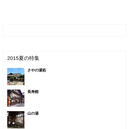
2015夏の特集
さやの湯処
長寿館
山の湯