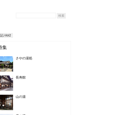
♪Vol2
特集
さやの湯処
長寿館
山の湯