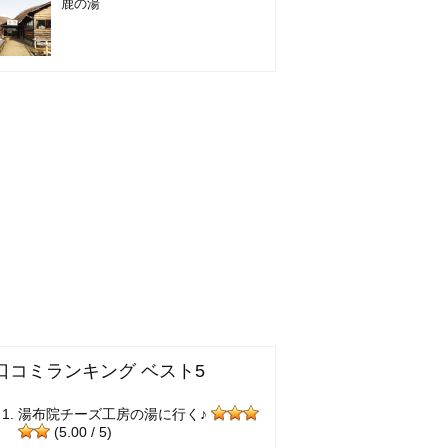
鹿の湯
口コミランキング ベスト5
湯布院チーズ工房の湯に行く♪
(5.00 / 5)