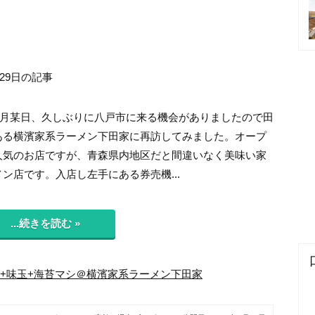
月29日の記事
年5月某日、久しぶりに八戸市に来る機会がありましたので田
ある横濱家系ラーメン下田家に再訪してみました。オープ
人気のお店ですが、青森県内地区だと間違いなく美味い家
ン店です。入店し左手にある券売機...
...続きを読む »
+味玉+海苔マシ＠横濱家系ラーメン下田家