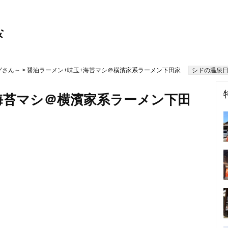
グさん～
> 醤油ラーメン+味玉+海苔マシ＠横濱家系ラーメン下田家
シドの温泉日記
海苔マシ＠横濱家系ラーメン下田