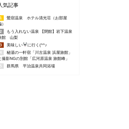
人気記事
鶯宿温泉 ホテル清光荘（お部屋
編）
もう入れない温泉 【閉館】岩下温泉
旅館 山梨
美味しい
に行く(^^♪
秘湯の一軒宿「川古温泉 浜屋旅館」
と撮影NGの別館「広河原温泉 旅館峰」
群馬県 平治温泉共同浴場