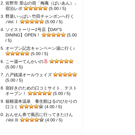
佐野市 里山の宿「梅庵（ばいあん）」
宿泊レポ
(5.00 / 5)
野菜いっぱい 竹田チャンポンへ行く
♪Vol.Ⅰ
(5.00 / 5)
ソイストーリー2号店【DAY'S
DINING】OPEN！
(5.00
/ 5)
オープン記念キャンペーン湯に行く♪
(5.00 / 5)
こー湯ーてんかいの
(5.00 / 5)
八戸銭湯オールウェイズ
(5.00 / 5)
宿好きのための口コミサイト、テスト
オープン！
(5.00 / 5)
箱根湯本温泉 養生館はるのひかりの
口コミ
(4.00 / 5)
おんせん券で風呂に行ってきたけん
♪Vol.Ⅲ
(4.00 / 5)