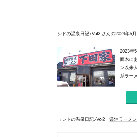
シドの温泉日記♪Vol2 さんの2024年5
2023
面木に
ン以来
系ラーメ
→シドの温泉日記♪Vol2
醤油ラーメン