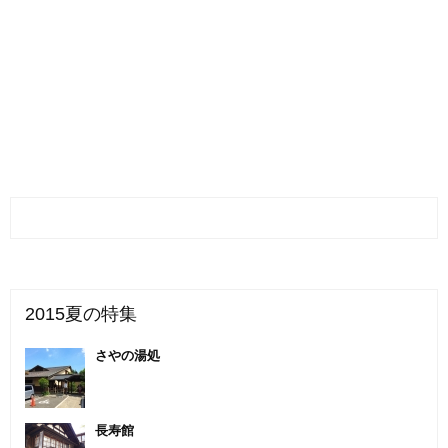
2015夏の特集
さやの湯処
長寿館