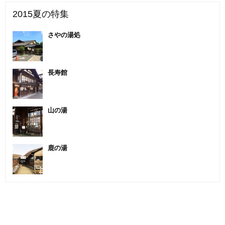
2015夏の特集
さやの湯処
長寿館
山の湯
鹿の湯