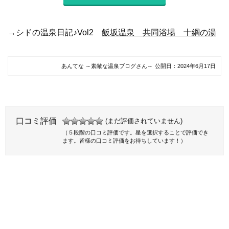
→シドの温泉日記♪Vol2
飯坂温泉 共同浴場 十綱の湯
あんてな ～素敵な温泉ブログさん～
公開日：
2024年6月17日
口コミ評価
(まだ評価されていません)
（５段階の口コミ評価です。星を選択することで評価でき
ます。皆様の口コミ評価をお待ちしています！）