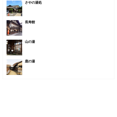
さやの湯処
長寿館
山の湯
鹿の湯