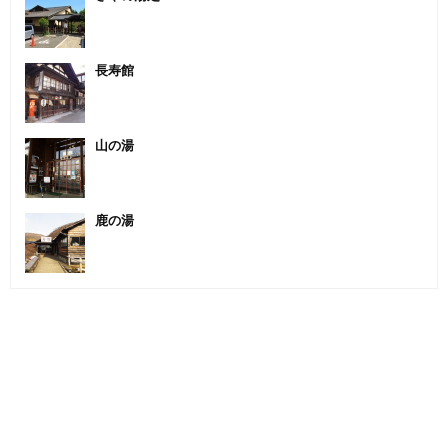
長寿館
山の湯
鹿の湯