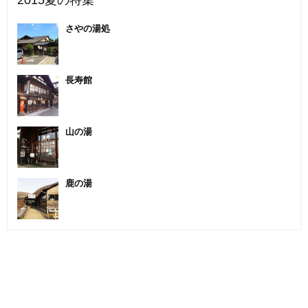
2015夏の特集
さやの湯処
長寿館
山の湯
鹿の湯