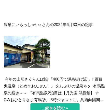
温泉にいらっしゃい♪ さんの2024年6月30日の記事
今年の山形さくらんぼ旅 『400円で源泉掛け流し！百目
鬼温泉（どめきおんせん）』 久しぶりの温泉ネタ 有馬温
泉の続き～～ 『有馬温泉2泊目は【月光園 鴻朧館】 ☆
GWおひとりさま有馬⑫』 3時ジャストに、兵衛向陽閣...
...続きを読む »