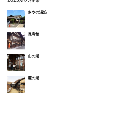
2015夏の特集
さやの湯処
長寿館
山の湯
鹿の湯