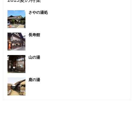
2015夏の特集
さやの湯処
長寿館
山の湯
鹿の湯