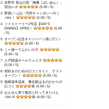
佐野市 里山の宿「梅庵（ばいあん）」
宿泊レポ
(5.00 / 5)
野菜いっぱい 竹田チャンポンへ行く
♪Vol.Ⅰ
(5.00 / 5)
ソイストーリー2号店【DAY'S
DINING】OPEN！
(5.00
/ 5)
オープン記念キャンペーン湯に行く♪
(5.00 / 5)
こー湯ーてんかいの
(5.00 / 5)
八戸銭湯オールウェイズ
(5.00 / 5)
宿好きのための口コミサイト、テスト
オープン！
(5.00 / 5)
箱根湯本温泉 養生館はるのひかりの
口コミ
(4.00 / 5)
おんせん券で風呂に行ってきたけん
♪Vol.Ⅲ
(4.00 / 5)