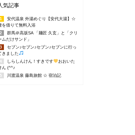
人気記事
安代温泉 外湯めぐり【安代大湯】☆
鍵を借りて無料入浴
群馬＠高坂SA 「麺匠 久玄」と「クリ
ームだけサンド」
セブン♪セブン♪セブン♪セブンに行っ
てきました
しらしんけん！すきです
おおいた
けん (^^♪
川渡温泉 藤島旅館 ☆ 宿泊記