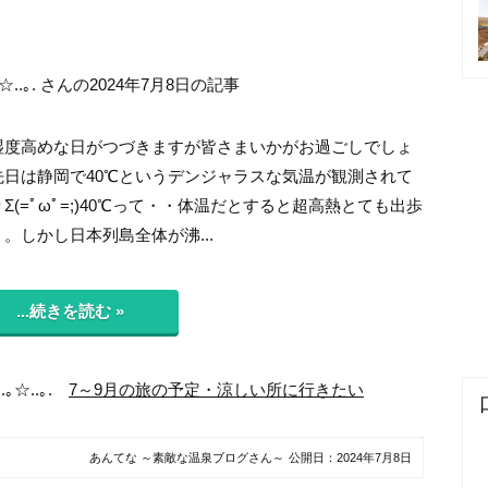
｡☆..｡. さんの2024年7月8日の記事
湿度高めな日がつづきますが皆さまいかがお過ごしでしょ
先日は静岡で40℃というデンジャラスな気温が観測されて
Σ(=ﾟωﾟ=;)40℃って・・体温だとすると超高熱とても出歩
。しかし日本列島全体が沸...
...続きを読む »
.｡☆..｡.
7～9月の旅の予定・涼しい所に行きたい
あんてな ～素敵な温泉ブログさん～
公開日：
2024年7月8日