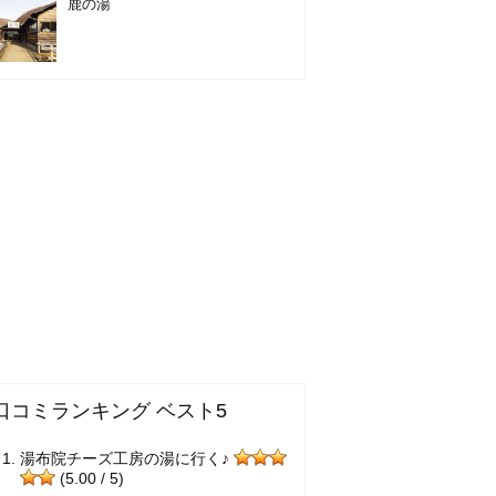
鹿の湯
口コミランキング ベスト5
湯布院チーズ工房の湯に行く♪
(5.00 / 5)