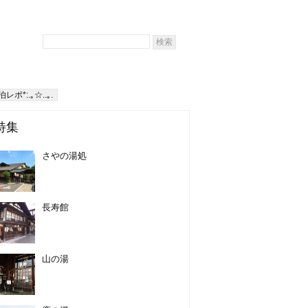
ポ*:.｡☆..｡.
特集
さやの湯処
長寿館
山の湯