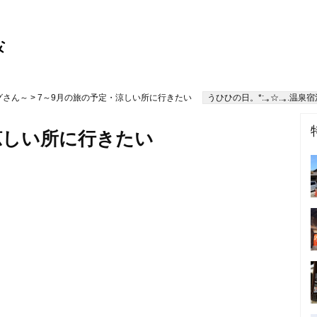
グさん～
> 7～9月の旅の予定・涼しい所に行きたい
うひひの日。*:.｡☆..｡.温泉宿泊レ
涼しい所に行きたい