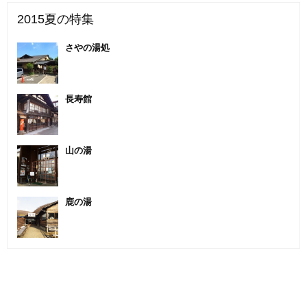
2015夏の特集
さやの湯処
長寿館
山の湯
鹿の湯