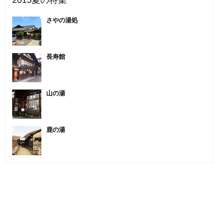
2015夏の特集
さやの湯処
長寿館
山の湯
鹿の湯