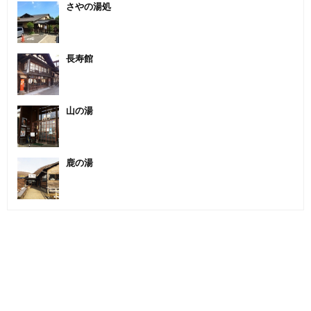
さやの湯処
長寿館
山の湯
鹿の湯