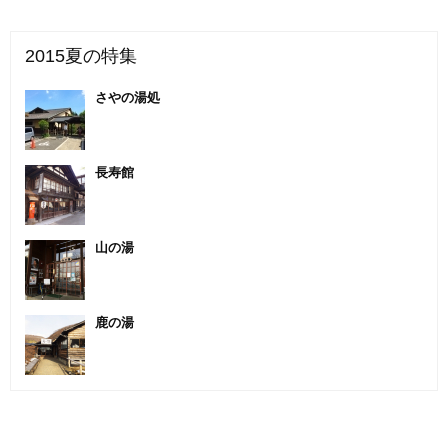
2015夏の特集
さやの湯処
長寿館
山の湯
鹿の湯