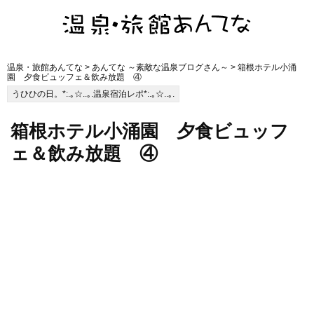
温泉・旅館あんてな
>
あんてな ～素敵な温泉ブログさん～
> 箱根ホテル小涌
園 夕食ビュッフェ＆飲み放題 ④
うひひの日。*:.｡☆..｡.温泉宿泊レポ*:.｡☆..｡.
箱根ホテル小涌園 夕食ビュッフ
ェ＆飲み放題 ④