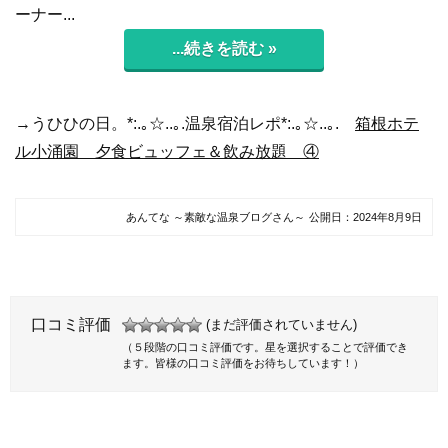
ーナー...
...続きを読む »
→うひひの日。*:.｡☆..｡.温泉宿泊レポ*:.｡☆..｡.
箱根ホテ
ル小涌園 夕食ビュッフェ＆飲み放題 ④
あんてな ～素敵な温泉ブログさん～
公開日：
2024年8月9日
口コミ評価
(まだ評価されていません)
（５段階の口コミ評価です。星を選択することで評価でき
ます。皆様の口コミ評価をお待ちしています！）