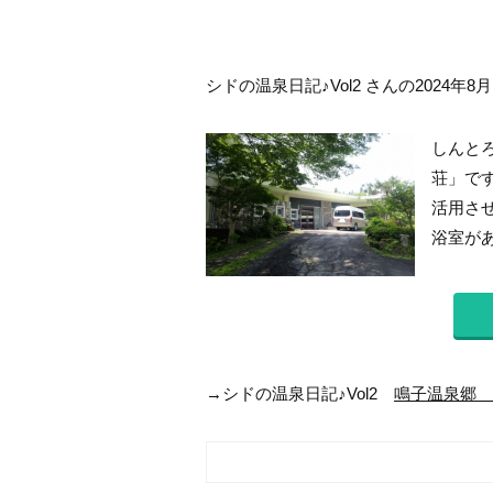
シドの温泉日記♪Vol2 さんの2024年8
しんと
荘」で
活用さ
浴室があ
→シドの温泉日記♪Vol2
鳴子温泉郷 