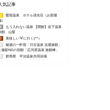
人気記事
鶯宿温泉 ホテル清光荘（お部屋
編）
もう入れない温泉 【閉館】岩下温泉
旅館 山梨
美味しい
に行く(^^♪
秘湯の一軒宿「川古温泉 浜屋旅館」
と撮影NGの別館「広河原温泉 旅館峰」
群馬県 平治温泉共同浴場