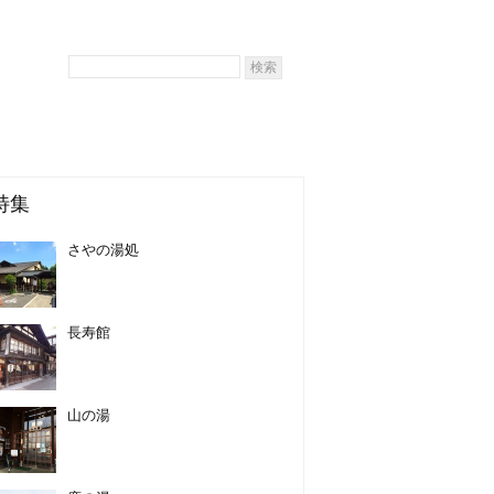
特集
さやの湯処
長寿館
山の湯