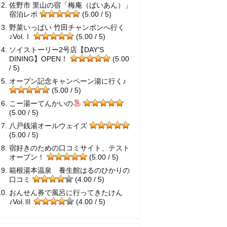
佐野市 里山の宿「梅庵（ばいあん）」
宿泊レポ
(5.00 / 5)
野菜いっぱい 竹田チャンポンへ行く
♪Vol.Ⅰ
(5.00 / 5)
ソイストーリー2号店【DAY'S
DINING】OPEN！
(5.00
/ 5)
オープン記念キャンペーン湯に行く♪
(5.00 / 5)
こー湯ーてんかいの
(5.00 / 5)
八戸銭湯オールウェイズ
(5.00 / 5)
宿好きのための口コミサイト、テスト
オープン！
(5.00 / 5)
箱根湯本温泉 養生館はるのひかりの
口コミ
(4.00 / 5)
おんせん券で風呂に行ってきたけん
♪Vol.Ⅲ
(4.00 / 5)