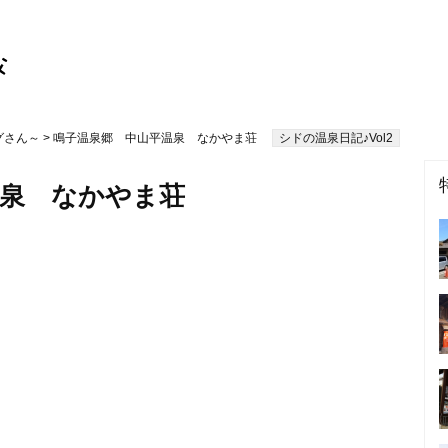
グさん～
> 鳴子温泉郷 中山平温泉 なかやま荘
シドの温泉日記♪Vol2
温泉 なかやま荘