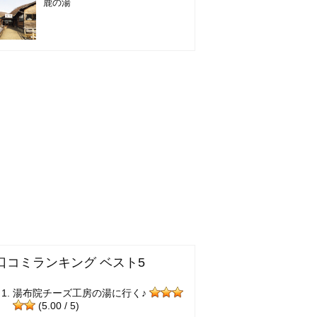
鹿の湯
口コミランキング ベスト5
湯布院チーズ工房の湯に行く♪
(5.00 / 5)