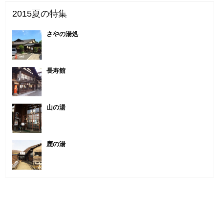
2015夏の特集
さやの湯処
長寿館
山の湯
鹿の湯