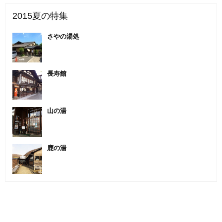
2015夏の特集
さやの湯処
長寿館
山の湯
鹿の湯