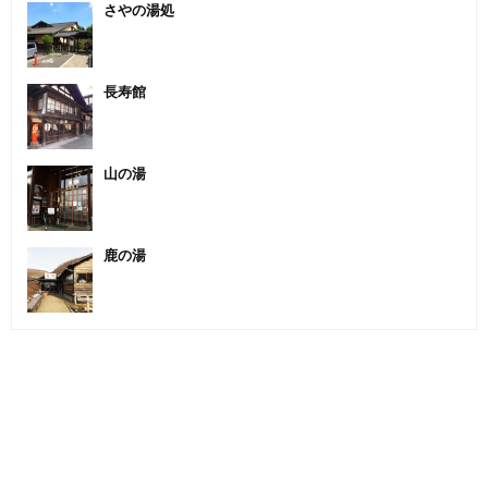
さやの湯処
長寿館
山の湯
鹿の湯