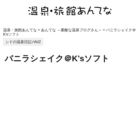
温泉・旅館あんてな
>
あんてな ～素敵な温泉ブログさん～
> バニラシェイク＠
K'sソフト
シドの温泉日記♪Vol2
バニラシェイク＠K'sソフト