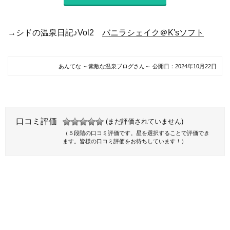
→シドの温泉日記♪Vol2
バニラシェイク＠K'sソフト
あんてな ～素敵な温泉ブログさん～
公開日：
2024年10月22日
口コミ評価
(まだ評価されていません)
（５段階の口コミ評価です。星を選択することで評価でき
ます。皆様の口コミ評価をお待ちしています！）