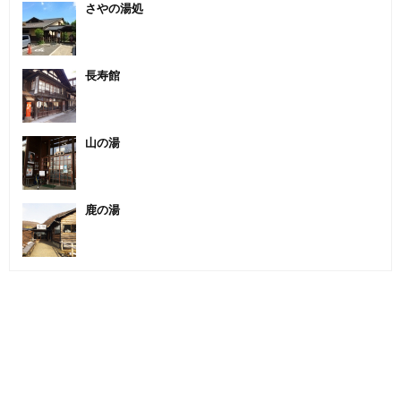
さやの湯処
長寿館
山の湯
鹿の湯