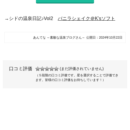
→シドの温泉日記♪Vol2
バニラシェイク＠K'sソフト
あんてな ～素敵な温泉ブログさん～
公開日：
2024年10月22日
口コミ評価
(まだ評価されていません)
（５段階の口コミ評価です。星を選択することで評価でき
ます。皆様の口コミ評価をお待ちしています！）