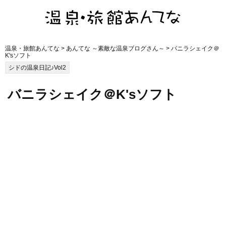
温泉・旅館あんてな
>
あんてな ～素敵な温泉ブログさん～
> バニラシェイク＠
K'sソフト
シドの温泉日記♪Vol2
バニラシェイク＠K'sソフト