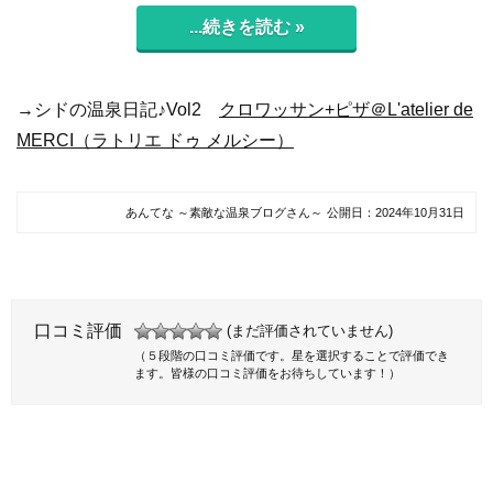
...続きを読む »
→シドの温泉日記♪Vol2
クロワッサン+ピザ＠L'atelier de
MERCI（ラトリエ ドゥ メルシー）
あんてな ～素敵な温泉ブログさん～
公開日：
2024年10月31日
口コミ評価
(まだ評価されていません)
（５段階の口コミ評価です。星を選択することで評価でき
ます。皆様の口コミ評価をお待ちしています！）