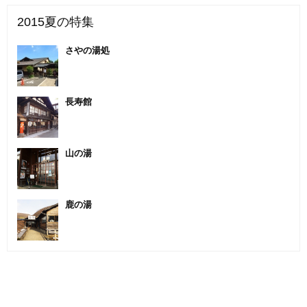
2015夏の特集
さやの湯処
長寿館
山の湯
鹿の湯