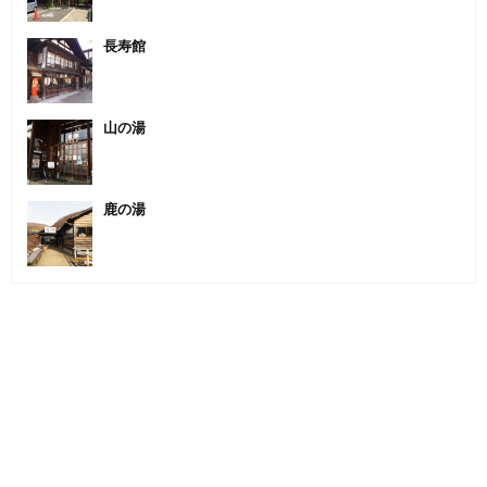
長寿館
山の湯
鹿の湯