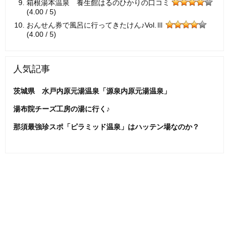
箱根湯本温泉 養生館はるのひかりの口コミ
(4.00 / 5)
おんせん券で風呂に行ってきたけん♪Vol.Ⅲ
(4.00 / 5)
人気記事
茨城県 水戸内原元湯温泉「源泉内原元湯温泉」
湯布院チーズ工房の湯に行く♪
那須最強珍スポ「ピラミッド温泉」はハッテン場なのか？