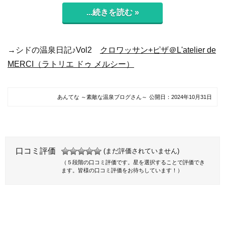
...続きを読む »
→シドの温泉日記♪Vol2
クロワッサン+ピザ＠L'atelier de
MERCI（ラトリエ ドゥ メルシー）
あんてな ～素敵な温泉ブログさん～
公開日：
2024年10月31日
口コミ評価
(まだ評価されていません)
（５段階の口コミ評価です。星を選択することで評価でき
ます。皆様の口コミ評価をお待ちしています！）