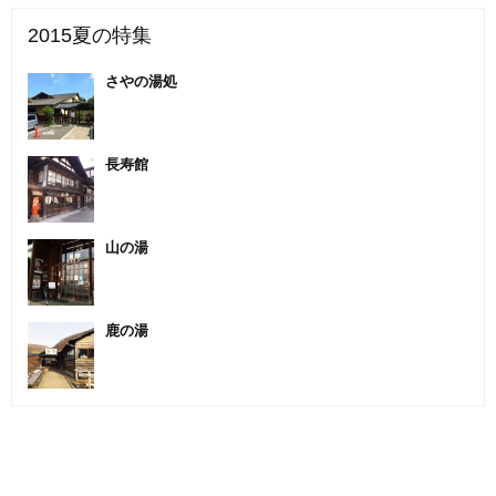
2015夏の特集
さやの湯処
長寿館
山の湯
鹿の湯