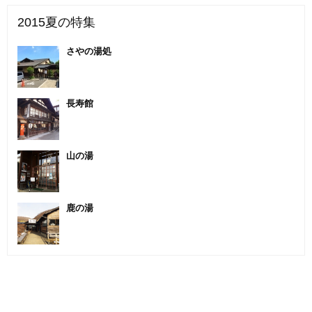
2015夏の特集
さやの湯処
長寿館
山の湯
鹿の湯