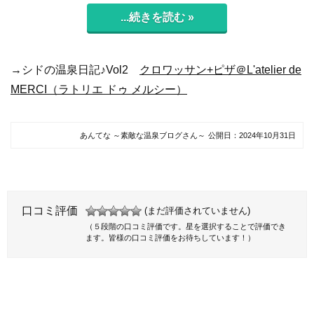
...続きを読む »
→シドの温泉日記♪Vol2
クロワッサン+ピザ＠L'atelier de
MERCI（ラトリエ ドゥ メルシー）
あんてな ～素敵な温泉ブログさん～
公開日：
2024年10月31日
口コミ評価
(まだ評価されていません)
（５段階の口コミ評価です。星を選択することで評価でき
ます。皆様の口コミ評価をお待ちしています！）