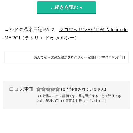
...続きを読む »
→シドの温泉日記♪Vol2
クロワッサン+ピザ＠L'atelier de
MERCI（ラトリエ ドゥ メルシー）
あんてな ～素敵な温泉ブログさん～
公開日：
2024年10月31日
口コミ評価
(まだ評価されていません)
（５段階の口コミ評価です。星を選択することで評価でき
ます。皆様の口コミ評価をお待ちしています！）