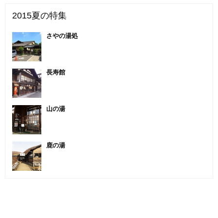
2015夏の特集
さやの湯処
長寿館
山の湯
鹿の湯