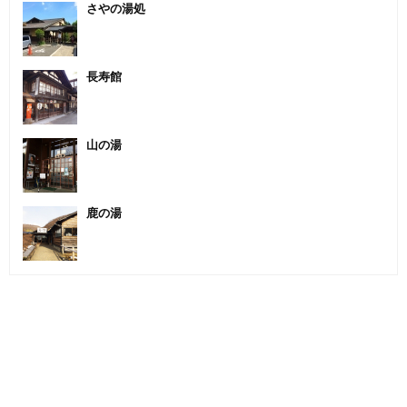
さやの湯処
長寿館
山の湯
鹿の湯