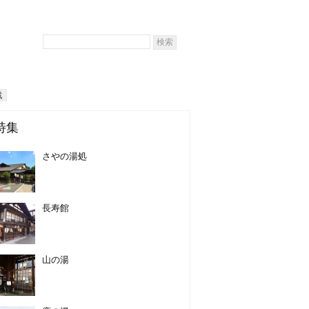
戦
特集
さやの湯処
長寿館
山の湯