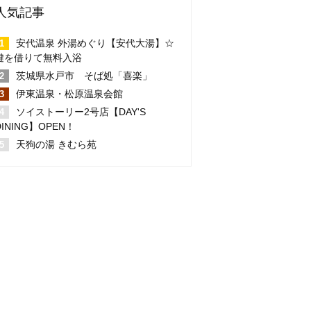
人気記事
安代温泉 外湯めぐり【安代大湯】☆
鍵を借りて無料入浴
茨城県水戸市 そば処「喜楽」
伊東温泉・松原温泉会館
ソイストーリー2号店【DAY'S
DINING】OPEN！
天狗の湯 きむら苑