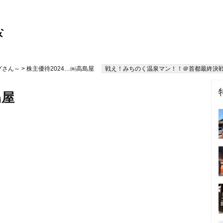
グさん～
> 株主優待2024…㈱高島屋
戦え！みちのく温泉マン！！＠首都最終決
島屋