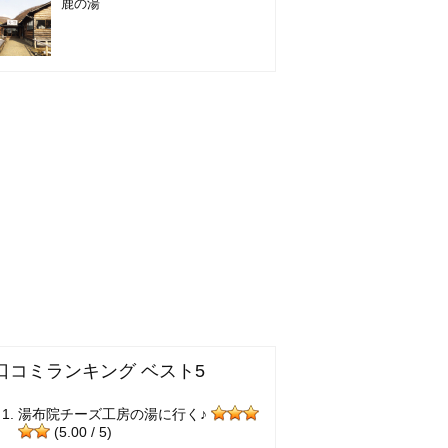
鹿の湯
口コミランキング ベスト5
湯布院チーズ工房の湯に行く♪
(5.00 / 5)