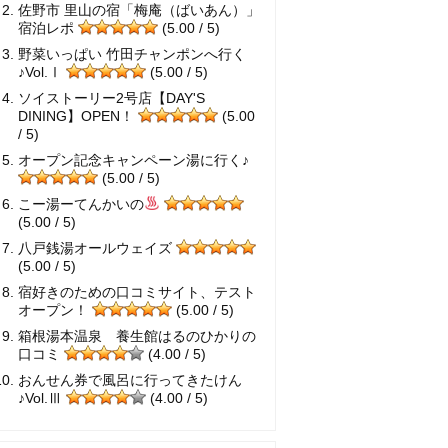
佐野市 里山の宿「梅庵（ばいあん）」
宿泊レポ
(5.00 / 5)
野菜いっぱい 竹田チャンポンへ行く
♪Vol.Ⅰ
(5.00 / 5)
ソイストーリー2号店【DAY'S
DINING】OPEN！
(5.00
/ 5)
オープン記念キャンペーン湯に行く♪
(5.00 / 5)
こー湯ーてんかいの
(5.00 / 5)
八戸銭湯オールウェイズ
(5.00 / 5)
宿好きのための口コミサイト、テスト
オープン！
(5.00 / 5)
箱根湯本温泉 養生館はるのひかりの
口コミ
(4.00 / 5)
おんせん券で風呂に行ってきたけん
♪Vol.Ⅲ
(4.00 / 5)