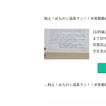
戦え！みちのく温泉マン！！＠首都最終決
11/2
まで1
百貨店
大丈夫か
→戦え！みちのく温泉マン！！＠首