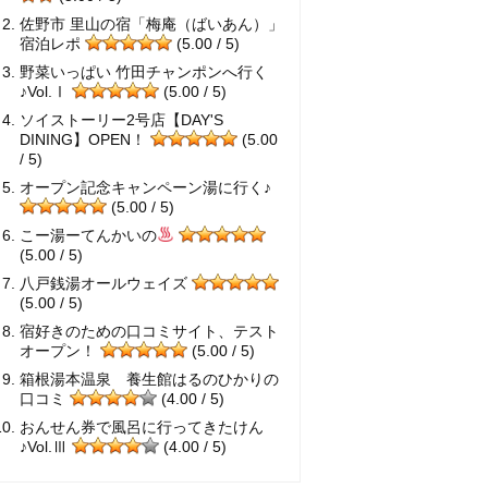
佐野市 里山の宿「梅庵（ばいあん）」
宿泊レポ
(5.00 / 5)
野菜いっぱい 竹田チャンポンへ行く
♪Vol.Ⅰ
(5.00 / 5)
ソイストーリー2号店【DAY'S
DINING】OPEN！
(5.00
/ 5)
オープン記念キャンペーン湯に行く♪
(5.00 / 5)
こー湯ーてんかいの
(5.00 / 5)
八戸銭湯オールウェイズ
(5.00 / 5)
宿好きのための口コミサイト、テスト
オープン！
(5.00 / 5)
箱根湯本温泉 養生館はるのひかりの
口コミ
(4.00 / 5)
おんせん券で風呂に行ってきたけん
♪Vol.Ⅲ
(4.00 / 5)