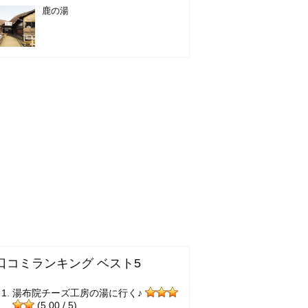
鹿の湯
口コミランキング ベスト5
湯布院チーズ工房の湯に行く♪
(5.00 / 5)