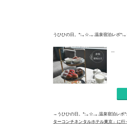
うひひの日。*:.｡☆..｡.温泉宿泊レポ*:.｡
...
→うひひの日。*:.｡☆..｡.温泉宿泊レポ*:
ターコンチネンタルホテル東京」に行