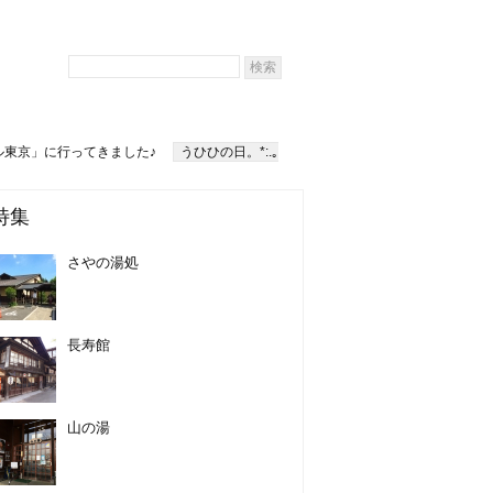
ル東京」に行ってきました♪
うひひの日。*:.｡
特集
さやの湯処
長寿館
山の湯