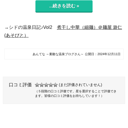
...続きを読む »
→シドの温泉日記♪Vol2
煮干し中華（細麺）＠麺屋 遊仁
(あそびと）
あんてな ～素敵な温泉ブログさん～
公開日：
2024年12月11日
口コミ評価
(まだ評価されていません)
（５段階の口コミ評価です。星を選択することで評価でき
ます。皆様の口コミ評価をお待ちしています！）