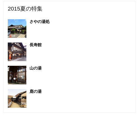
2015夏の特集
さやの湯処
長寿館
山の湯
鹿の湯