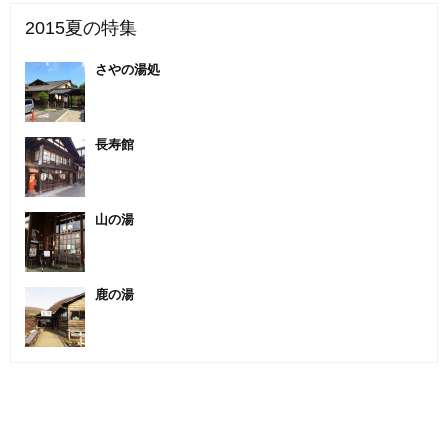
2015夏の特集
さやの湯処
長寿館
山の湯
鹿の湯