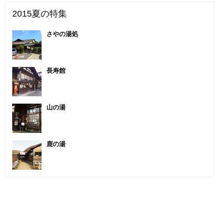
2015夏の特集
さやの湯処
長寿館
山の湯
鹿の湯