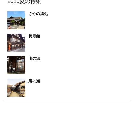
2015夏の特集
さやの湯処
長寿館
山の湯
鹿の湯