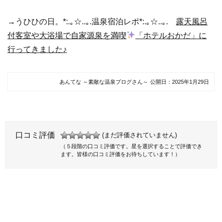
→うひひの日。*:.｡☆..｡.温泉宿泊レポ*:.｡☆..｡.
露天風呂
付客室や大浴場で自家源泉を満喫
「ホテルおかだ」に
行ってきました♪
あんてな ～素敵な温泉ブログさん～
公開日：
2025年1月29日
口コミ評価
(まだ評価されていません)
（５段階の口コミ評価です。星を選択することで評価でき
ます。皆様の口コミ評価をお待ちしています！）