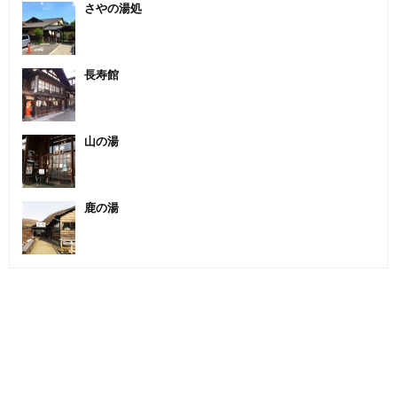
さやの湯処
長寿館
山の湯
鹿の湯