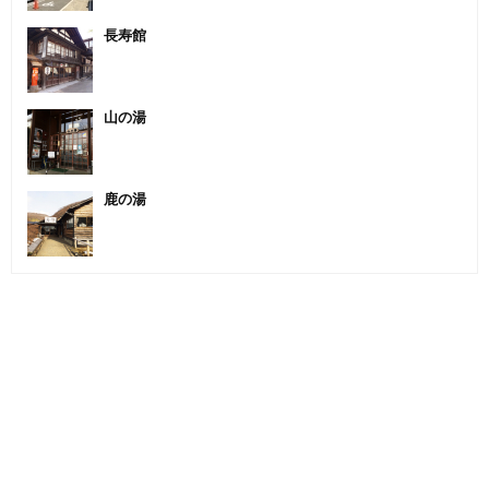
長寿館
山の湯
鹿の湯