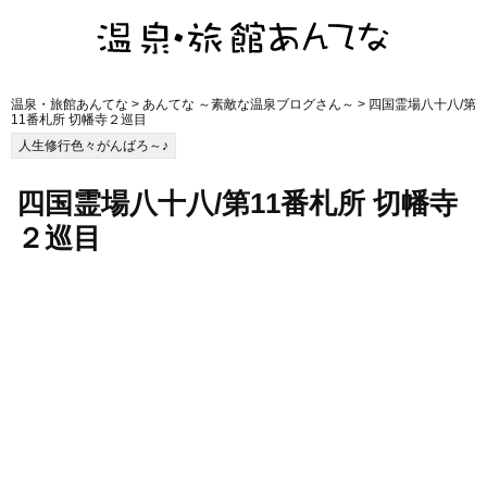
温泉・旅館あんてな
>
あんてな ～素敵な温泉ブログさん～
> 四国霊場八十八/第
11番札所 切幡寺２巡目
人生修行色々がんばろ～♪
四国霊場八十八/第11番札所 切幡寺
２巡目