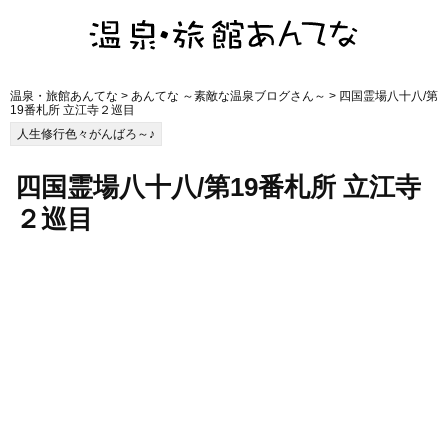
温泉・旅館あんてな
>
あんてな ～素敵な温泉ブログさん～
> 四国霊場八十八/第
19番札所 立江寺２巡目
人生修行色々がんばろ～♪
四国霊場八十八/第19番札所 立江寺
２巡目