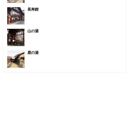
長寿館
山の湯
鹿の湯