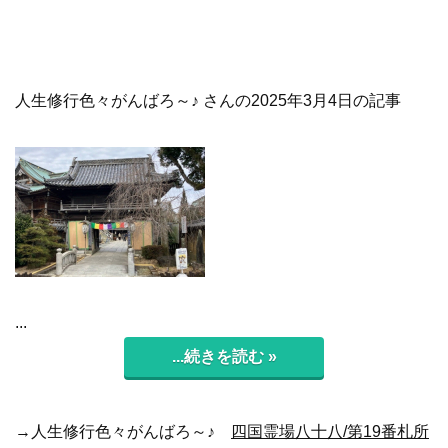
人生修行色々がんばろ～♪ さんの2025年3月4日の記事
...
...続きを読む »
→人生修行色々がんばろ～♪
四国霊場八十八/第19番札所