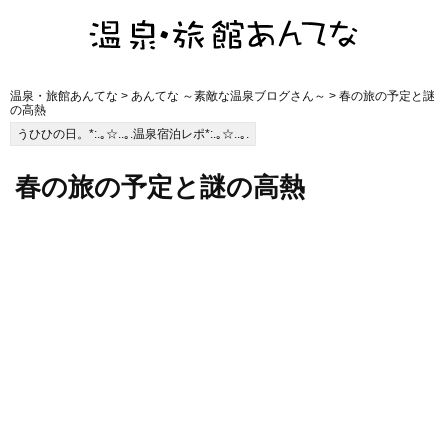
温泉・旅館あんてな
>
あんてな ～素敵な温泉ブログさん～
> 春の旅の予定と謎
の高熱
うひひの日。*:.｡☆..｡.温泉宿泊レポ*:.｡☆..｡.
春の旅の予定と謎の高熱