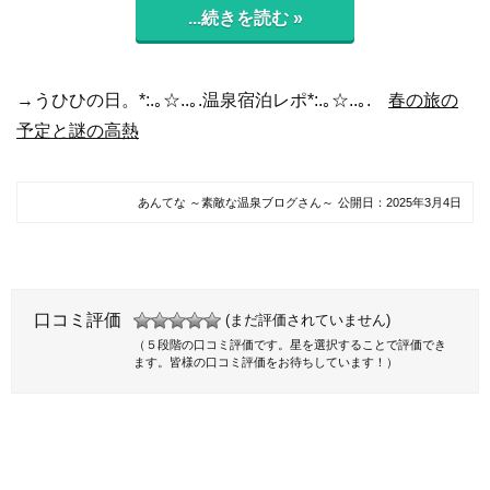
...続きを読む »
→うひひの日。*:.｡☆..｡.温泉宿泊レポ*:.｡☆..｡.
春の旅の
予定と謎の高熱
あんてな ～素敵な温泉ブログさん～
公開日：
2025年3月4日
口コミ評価
(まだ評価されていません)
（５段階の口コミ評価です。星を選択することで評価でき
ます。皆様の口コミ評価をお待ちしています！）