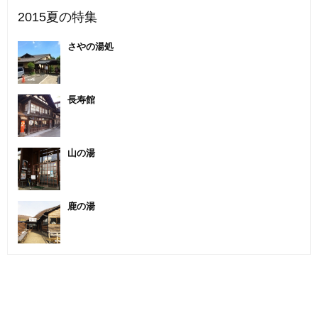
2015夏の特集
さやの湯処
長寿館
山の湯
鹿の湯