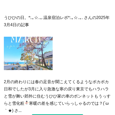
うひひの日。*:.｡☆..｡.温泉宿泊レポ*:.｡☆..｡. さんの2025年
3月4日の記事
2月の終わりには春の足音が聞こえてくるようなポカポカ
日和でしたが3月に入り急激な寒の戻り東京でもハラハラ
と雪が舞い郊外に住むうひひ家の車のボンネットもうっす
らと雪化粧
寒暖の差を感じていらっしゃるのでは？(´ω
｀★) さ...