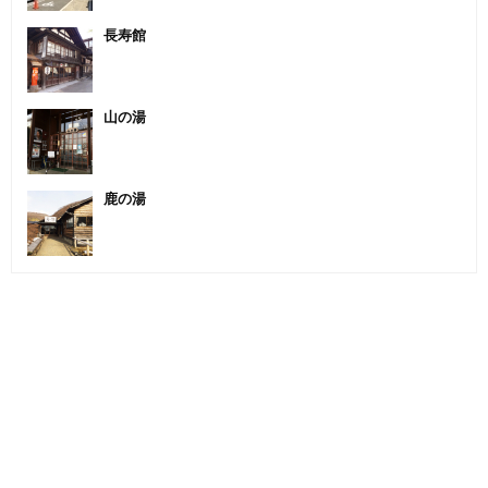
長寿館
山の湯
鹿の湯