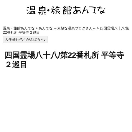
温泉・旅館あんてな
>
あんてな ～素敵な温泉ブログさん～
> 四国霊場八十八/第
22番札所 平等寺２巡目
人生修行色々がんばろ～♪
四国霊場八十八/第22番札所 平等寺
２巡目