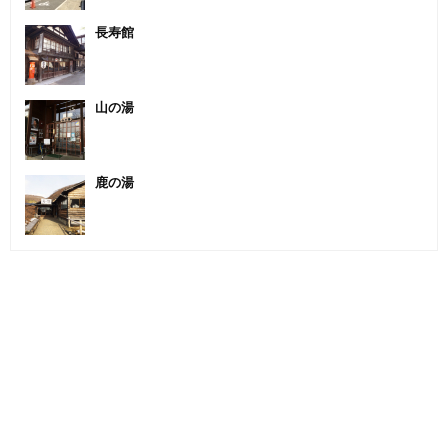
長寿館
山の湯
鹿の湯