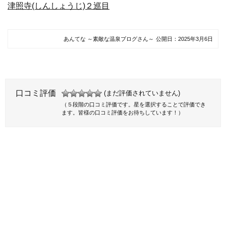
津照寺(しんしょうじ)２巡目
あんてな ～素敵な温泉ブログさん～
公開日：
2025年3月6日
口コミ評価
(まだ評価されていません)
（５段階の口コミ評価です。星を選択することで評価でき
ます。皆様の口コミ評価をお待ちしています！）