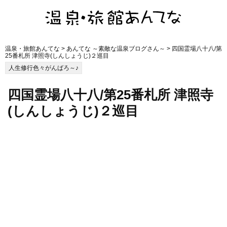
温泉・旅館あんてな
>
あんてな ～素敵な温泉ブログさん～
> 四国霊場八十八/第
25番札所 津照寺(しんしょうじ)２巡目
人生修行色々がんばろ～♪
四国霊場八十八/第25番札所 津照寺
(しんしょうじ)２巡目